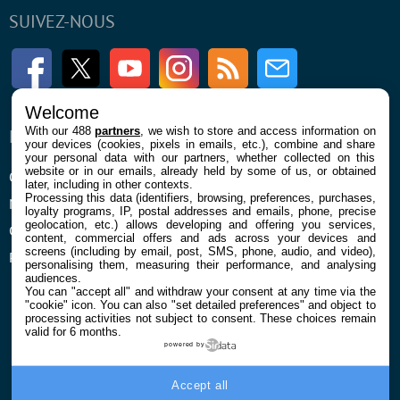
SUIVEZ-NOUS
Facebook
Twitter
Youtube
Instagram
RSS
Newsletter
Welcome
With our 488
partners
, we wish to store and access information on
ENTREPRISE
À PROPOS
your devices (cookies, pixels in emails, etc.), combine and share
your personal data with our partners, whether collected on this
website or in our emails, already held by some of us, or obtained
Qui sommes nous
La rédaction
later, including in other contexts.
Processing this data (identifiers, browsing, preferences, purchases,
Mentions légales et CGU
Contact
loyalty programs, IP, postal addresses and emails, phone, precise
geolocation, etc.) allows developing and offering you services,
Confidentialité et Cookies
content, commercial offers and ads across your devices and
screens (including by email, post, SMS, phone, audio, and video),
Préférences cookies
personalising them, measuring their performance, and analysing
audiences.
You can "accept all" and withdraw your consent at any time via the
"cookie" icon
. You can also "set detailed preferences" and object to
processing activities not subject to consent. These choices remain
valid for 6 months.
powered by
© 2026 Galaxie Media Tous droits réservés
Accept all