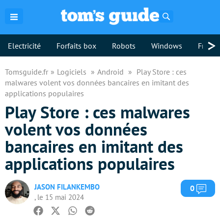
Rechercher
>
Electricité
Forfaits box
Robots
Windows
Freebo
Tomsguide.fr
Logiciels
Android
Play Store : ces
malwares volent vos données bancaires en imitant des
applications populaires
Play Store : ces malwares
volent vos données
bancaires en imitant des
applications populaires
JASON FILANKEMBO
Com
0
, le 15 mai 2024
Facebook
Twitter
Whatsapp
Reddit