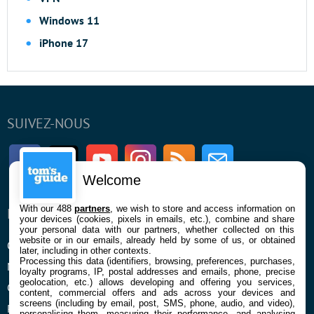
Windows 11
iPhone 17
SUIVEZ-NOUS
Facebook
Twitter
Youtube
Instagram
RSS
Newsletter
Welcome
With our 488
partners
, we wish to store and access information on
ENTREPRISE
À PROPOS
your devices (cookies, pixels in emails, etc.), combine and share
your personal data with our partners, whether collected on this
website or in our emails, already held by some of us, or obtained
Qui sommes nous
La rédaction
later, including in other contexts.
Processing this data (identifiers, browsing, preferences, purchases,
Mentions légales et CGU
Contact
loyalty programs, IP, postal addresses and emails, phone, precise
geolocation, etc.) allows developing and offering you services,
Confidentialité et Cookies
content, commercial offers and ads across your devices and
screens (including by email, post, SMS, phone, audio, and video),
Préférences cookies
personalising them, measuring their performance, and analysing