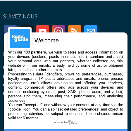
SUIVEZ-NOUS
Facebook
Twitter
Youtube
Instagram
RSS
Newsletter
Welcome
With our 488
partners
, we wish to store and access information on
ENTREPRISE
À PROPOS
your devices (cookies, pixels in emails, etc.), combine and share
your personal data with our partners, whether collected on this
website or in our emails, already held by some of us, or obtained
Qui sommes nous
La rédaction
later, including in other contexts.
Processing this data (identifiers, browsing, preferences, purchases,
Mentions légales et CGU
Contact
loyalty programs, IP, postal addresses and emails, phone, precise
geolocation, etc.) allows developing and offering you services,
Confidentialité et Cookies
content, commercial offers and ads across your devices and
screens (including by email, post, SMS, phone, audio, and video),
Préférences cookies
personalising them, measuring their performance, and analysing
audiences.
You can "accept all" and withdraw your consent at any time via the
"cookie" icon
. You can also "set detailed preferences" and object to
processing activities not subject to consent. These choices remain
valid for 6 months.
powered by