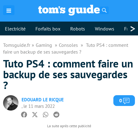
Rechercher
>
Electricité
Forfaits box
Robots
Windows
Freebo
Tomsguide.fr
Gaming
Consoles
Tuto PS4 : comment
faire un backup de ses sauvegardes ?
Tuto PS4 : comment faire un
backup de ses sauvegardes
?
EDOUARD LE RICQUE
Com
0
, le 11 mars 2022
Facebook
Twitter
Whatsapp
Reddit