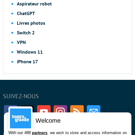
Aspirateur robot
ChatGPT
Livres photos
Switch 2
VPN
Windows 11
iPhone 17
SUIVEZ-NOUS
Facebook
Twitter
Youtube
Instagram
RSS
Newsletter
Welcome
With our 488
partners
, we wish to store and access information on
ENTREPRISE
À PROPOS