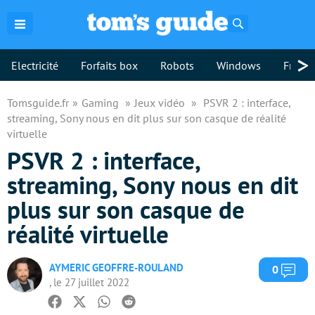
Rechercher
>
Electricité
Forfaits box
Robots
Windows
Freebo
Tomsguide.fr
Gaming
Jeux vidéo
PSVR 2 : interface,
streaming, Sony nous en dit plus sur son casque de réalité
virtuelle
PSVR 2 : interface,
streaming, Sony nous en dit
plus sur son casque de
réalité virtuelle
AYMERIC GEOFFRE-ROULAND
Com
0
, le 27 juillet 2022
Facebook
Twitter
Whatsapp
Reddit