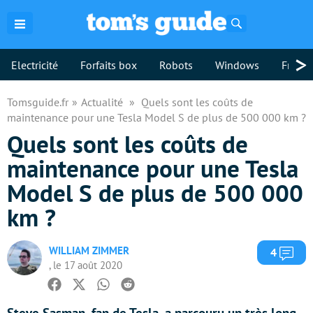
Rechercher
>
Electricité
Forfaits box
Robots
Windows
Freebo
Tomsguide.fr
Actualité
Quels sont les coûts de
maintenance pour une Tesla Model S de plus de 500 000 km ?
Quels sont les coûts de
maintenance pour une Tesla
Model S de plus de 500 000
km ?
WILLIAM ZIMMER
Com
4
, le 17 août 2020
Facebook
Twitter
Whatsapp
Reddit