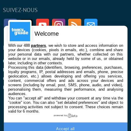
SUIVEZ-NOUS
Facebook
Twitter
Youtube
Instagram
RSS
Newsletter
Welcome
With our 488
partners
, we wish to store and access information on
ENTREPRISE
À PROPOS
your devices (cookies, pixels in emails, etc.), combine and share
your personal data with our partners, whether collected on this
website or in our emails, already held by some of us, or obtained
Qui sommes nous
La rédaction
later, including in other contexts.
Processing this data (identifiers, browsing, preferences, purchases,
Mentions légales et CGU
Contact
loyalty programs, IP, postal addresses and emails, phone, precise
geolocation, etc.) allows developing and offering you services,
Confidentialité et Cookies
content, commercial offers and ads across your devices and
screens (including by email, post, SMS, phone, audio, and video),
Préférences cookies
personalising them, measuring their performance, and analysing
audiences.
You can "accept all" and withdraw your consent at any time via the
"cookie" icon
. You can also "set detailed preferences" and object to
processing activities not subject to consent. These choices remain
valid for 6 months.
powered by
© 2026 Galaxie Media Tous droits réservés
Accept all