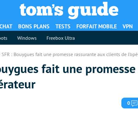
ACHAT
BONS PLANS
TESTS
FORFAIT MOBILE
VPN
ots
Windows
Freebox Ultra
 SFR : Bouygues fait une promesse rassurante aux clients de l’opé
ouygues fait une promesse
érateur
0