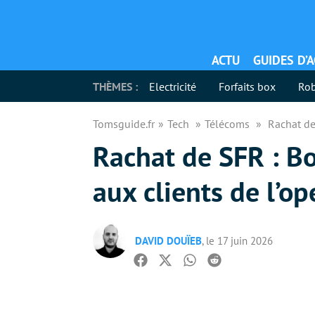
ACTU
GUIDES D’
THÈMES :
Electricité
Forfaits box
Rob
Tomsguide.fr
Tech
Télécoms
Rachat de
Rachat de SFR : B
aux clients de l’op
DAVID DOUÏEB
, le 17 juin 2026
Facebook
Twitter
Whatsapp
Reddit