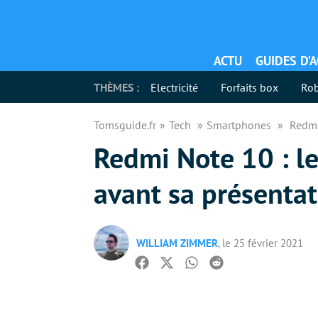
ACTU
GUIDES D’
THÈMES :
Electricité
Forfaits box
Rob
Tomsguide.fr
Tech
Smartphones
Redmi
Redmi Note 10 : l
avant sa présentat
WILLIAM ZIMMER
, le 25 février 2021
Facebook
Twitter
Whatsapp
Reddit