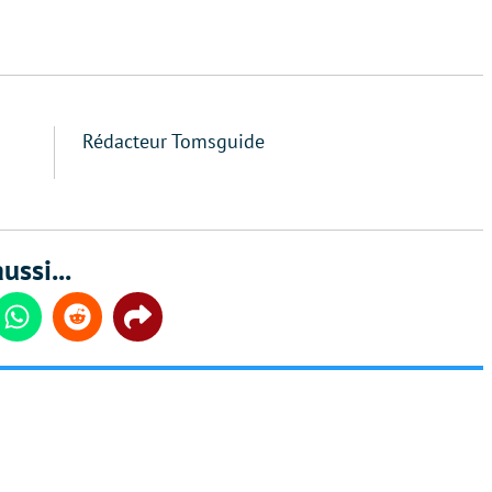
Rédacteur Tomsguide
ussi...
din
Whatsapp
Reddit
Share