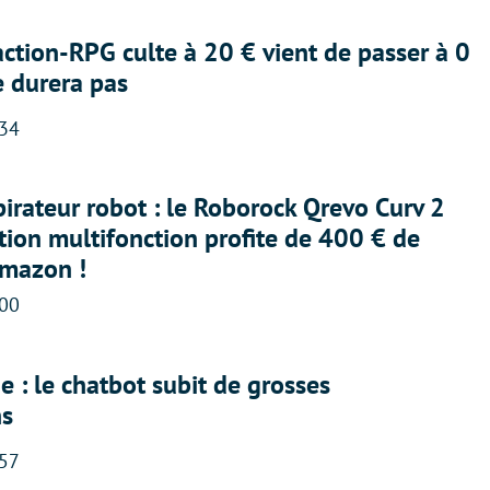
action-RPG culte à 20 € vient de passer à 0
e durera pas
:34
irateur robot : le Roborock Qrevo Curv 2
ation multifonction profite de 400 € de
Amazon !
:00
 : le chatbot subit de grosses
ns
:57