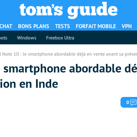
ACHAT
BONS PLANS
TESTS
FORFAIT MOBILE
VPN
ots
Windows
Freebox Ultra
 Note 10 : le smartphone abordable déjà en vente avant sa prése
e smartphone abordable dé
ion en Inde
0