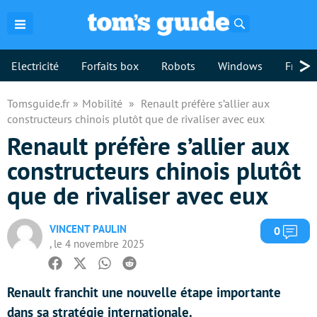
Rechercher
>
Electricité
Forfaits box
Robots
Windows
Freebo
Tomsguide.fr
Mobilité
Renault préfère s’allier aux
constructeurs chinois plutôt que de rivaliser avec eux
Renault préfère s’allier aux
constructeurs chinois plutôt
que de rivaliser avec eux
VINCENT PAULIN
Com
0
, le 4 novembre 2025
Facebook
Twitter
Whatsapp
Reddit
Renault franchit une nouvelle étape importante
dans sa stratégie internationale.