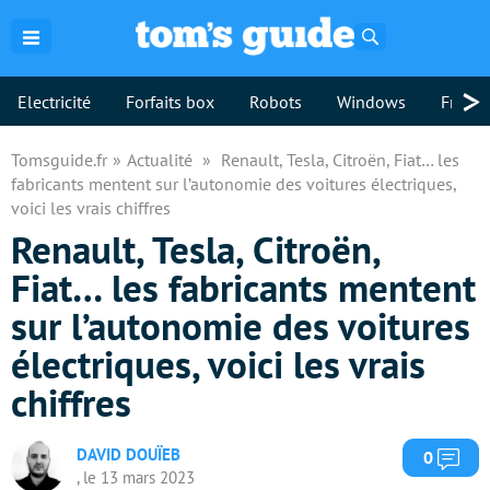
Rechercher
>
Electricité
Forfaits box
Robots
Windows
Freebo
Tomsguide.fr
Actualité
Renault, Tesla, Citroën, Fiat… les
fabricants mentent sur l’autonomie des voitures électriques,
voici les vrais chiffres
Renault, Tesla, Citroën,
Fiat… les fabricants mentent
sur l’autonomie des voitures
électriques, voici les vrais
chiffres
DAVID DOUÏEB
Com
0
, le 13 mars 2023