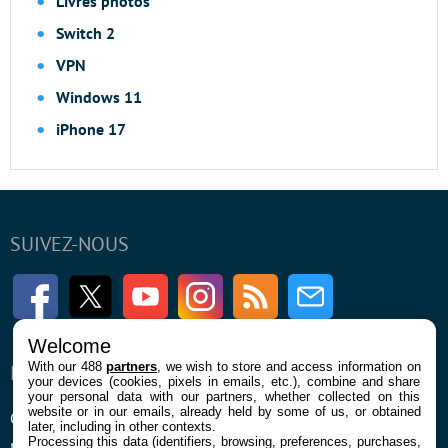
Livres photos
Switch 2
VPN
Windows 11
iPhone 17
SUIVEZ-NOUS
Facebook
Twitter
Youtube
Instagram
RSS
Newsletter
Welcome
With our 488
partners
, we wish to store and access information on
ENTREPRISE
À PROPOS
your devices (cookies, pixels in emails, etc.), combine and share
your personal data with our partners, whether collected on this
website or in our emails, already held by some of us, or obtained
Qui sommes nous
La rédaction
later, including in other contexts.
Processing this data (identifiers, browsing, preferences, purchases,