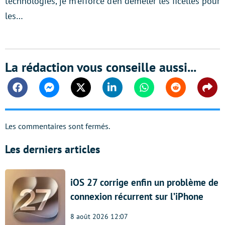
technologies, je m'efforce d’en démêler les ficelles pour
les…
La rédaction vous conseille aussi...
Facebook
Messenger
Twitter
Linkedin
Whatsapp
Reddit
Shar
Les commentaires sont fermés.
Les derniers articles
iOS 27 corrige enfin un problème de
connexion récurrent sur l’iPhone
8 août 2026 12:07