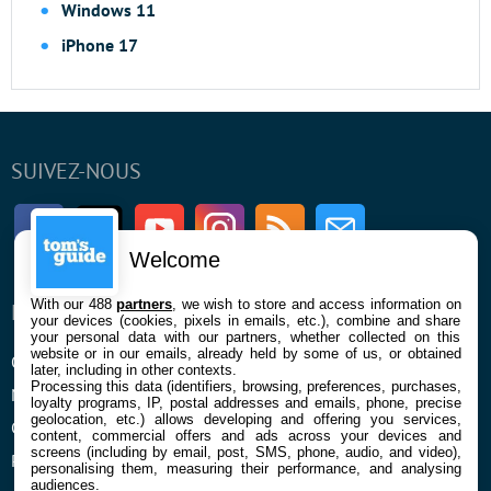
Windows 11
iPhone 17
SUIVEZ-NOUS
Facebook
Twitter
Youtube
Instagram
RSS
Newsletter
Welcome
With our 488
partners
, we wish to store and access information on
ENTREPRISE
À PROPOS
your devices (cookies, pixels in emails, etc.), combine and share
your personal data with our partners, whether collected on this
website or in our emails, already held by some of us, or obtained
Qui sommes nous
La rédaction
later, including in other contexts.
Processing this data (identifiers, browsing, preferences, purchases,
Mentions légales et CGU
Contact
loyalty programs, IP, postal addresses and emails, phone, precise
geolocation, etc.) allows developing and offering you services,
Confidentialité et Cookies
content, commercial offers and ads across your devices and
screens (including by email, post, SMS, phone, audio, and video),
Préférences cookies
personalising them, measuring their performance, and analysing
audiences.