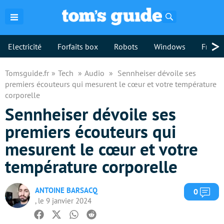
Rechercher
>
Electricité
Forfaits box
Robots
Windows
Freebo
Tomsguide.fr
Tech
Audio
Sennheiser dévoile ses
premiers écouteurs qui mesurent le cœur et votre température
corporelle
Sennheiser dévoile ses
premiers écouteurs qui
mesurent le cœur et votre
température corporelle
ANTOINE BARSACQ
Com
0
, le 9 janvier 2024
Facebook
Twitter
Whatsapp
Reddit