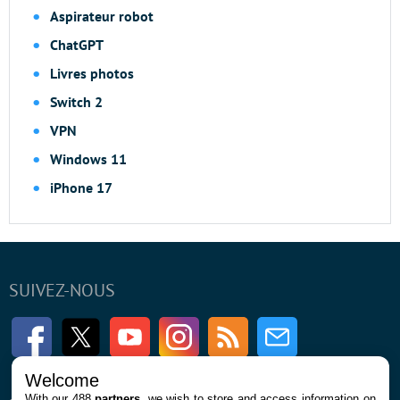
Aspirateur robot
ChatGPT
Livres photos
Switch 2
VPN
Windows 11
iPhone 17
SUIVEZ-NOUS
Facebook
Twitter
Youtube
Instagram
RSS
Newsletter
Welcome
With our 488
partners
, we wish to store and access information on