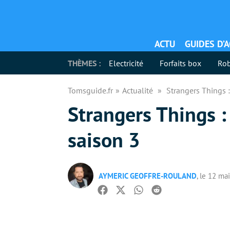
ACTU
GUIDES D’
THÈMES :
Electricité
Forfaits box
Rob
Tomsguide.fr
Actualité
Strangers Things : 
Strangers Things : 
saison 3
AYMERIC GEOFFRE-ROULAND
, le 12 ma
Facebook
Twitter
Whatsapp
Reddit