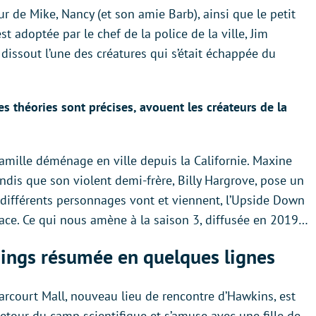
ur de Mike, Nancy (et son amie Barb), ainsi que le petit
t adoptée par le chef de la police de la ville, Jim
 dissout l’une des créatures qui s’était échappée du
les théories sont précises, avouent les créateurs de la
amille déménage en ville depuis la Californie. Maxine
tandis que son violent demi-frère, Billy Hargrove, pose un
 différents personnages vont et viennent, l’Upside Down
nace. Ce qui nous amène à la saison 3, diffusée en 2019…
hings résumée en quelques lignes
court Mall, nouveau lieu de rencontre d’Hawkins, est
retour du camp scientifique et s’amuse avec une fille de