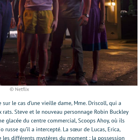
© Netflix
sur le cas d’une vieille dame, Mme. Driscoll, qui a
 rats. Steve et le nouveau personnage Robin Buckley
e glacée du centre commercial, Scoops Ahoy, où ils
 russe qu’il a intercepté. La sœur de Lucas, Erica,
e les différents mystères du moment : la possession