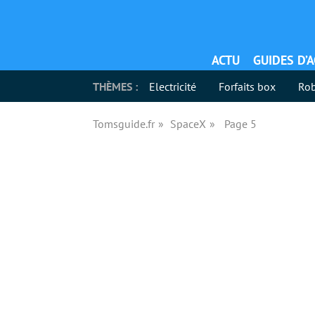
ACTU
GUIDES D’
THÈMES :
Electricité
Forfaits box
Rob
Tomsguide.fr
SpaceX
Page 5