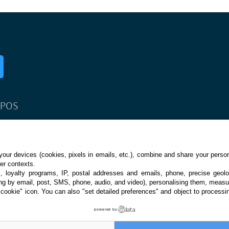
Newsletter
OPOS
ction
our devices (cookies, pixels in emails, etc.), combine and share your persona
her contexts.
s, loyalty programs, IP, postal addresses and emails, phone, precise geolo
ng by email, post, SMS, phone, audio, and video), personalising them, measu
"cookie" icon
. You can also "set detailed preferences" and object to processin
powered by