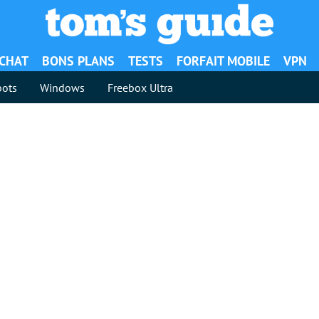
ACHAT
BONS PLANS
TESTS
FORFAIT MOBILE
VPN
ots
Windows
Freebox Ultra