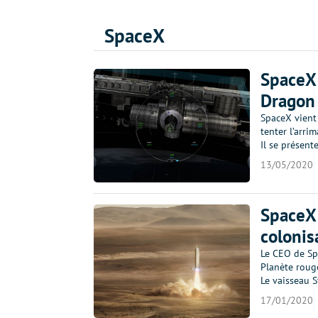
SpaceX
SpaceX 
Dragon 
SpaceX vient
tenter l’arri
Il se présen
13/05/2020
SpaceX 
colonis
Le CEO de Spa
Planète rouge
Le vaisseau 
17/01/2020