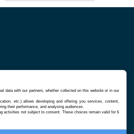
l data with our partners, whether collected on this website or in our
cation, etc.) allows developing and offering you services, content,
ring their performance, and analysing audiences.
g activities not subject to consent. These choices remain valid for 6