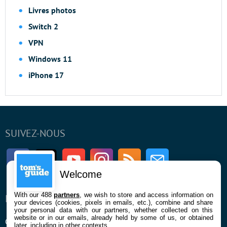
Livres photos
Switch 2
VPN
Windows 11
iPhone 17
SUIVEZ-NOUS
Facebook
Twitter
Youtube
Instagram
RSS
Newsletter
Welcome
With our 488
partners
, we wish to store and access information on
ENTREPRISE
À PROPOS
your devices (cookies, pixels in emails, etc.), combine and share
your personal data with our partners, whether collected on this
website or in our emails, already held by some of us, or obtained
Qui sommes nous
La rédaction
later, including in other contexts.