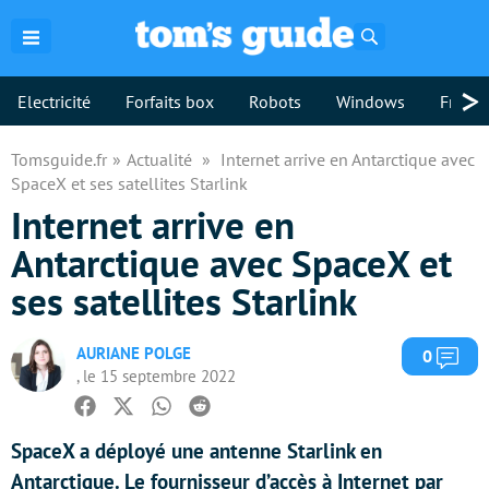
Rechercher
>
Electricité
Forfaits box
Robots
Windows
Freebo
Tomsguide.fr
Actualité
Internet arrive en Antarctique avec
SpaceX et ses satellites Starlink
Internet arrive en
Antarctique avec SpaceX et
ses satellites Starlink
AURIANE POLGE
Com
0
, le 15 septembre 2022
Facebook
Twitter
Whatsapp
Reddit
SpaceX a déployé une antenne Starlink en
Antarctique. Le fournisseur d’accès à Internet par