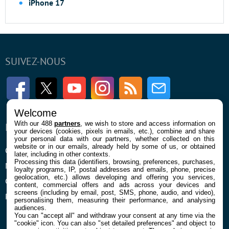
iPhone 17
SUIVEZ-NOUS
Facebook
Twitter
Youtube
Instagram
RSS
Newsletter
Welcome
With our 488
partners
, we wish to store and access information on
ENTREPRISE
À PROPOS
your devices (cookies, pixels in emails, etc.), combine and share
your personal data with our partners, whether collected on this
website or in our emails, already held by some of us, or obtained
Qui sommes nous
La rédaction
later, including in other contexts.
Processing this data (identifiers, browsing, preferences, purchases,
Mentions légales et CGU
Contact
loyalty programs, IP, postal addresses and emails, phone, precise
geolocation, etc.) allows developing and offering you services,
Confidentialité et Cookies
content, commercial offers and ads across your devices and
screens (including by email, post, SMS, phone, audio, and video),
Préférences cookies
personalising them, measuring their performance, and analysing
audiences.
You can "accept all" and withdraw your consent at any time via the
"cookie" icon
. You can also "set detailed preferences" and object to