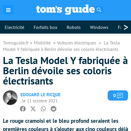
Rechercher
>
Electricité
Forfaits box
Robots
Windows
Freebo
Tomsguide.fr
Mobilité
Voitures électriques
La Tesla
Model Y fabriquée à Berlin dévoile ses coloris électrisants
La Tesla Model Y fabriquée à
Berlin dévoile ses coloris
électrisants
EDOUARD LE RICQUE
Com
0
, le 11 octobre 2021
Facebook
Twitter
Whatsapp
Reddit
Le rouge cramoisi et le bleu profond seraient les
premières couleurs à s’ajouter aux cinq couleurs déjà