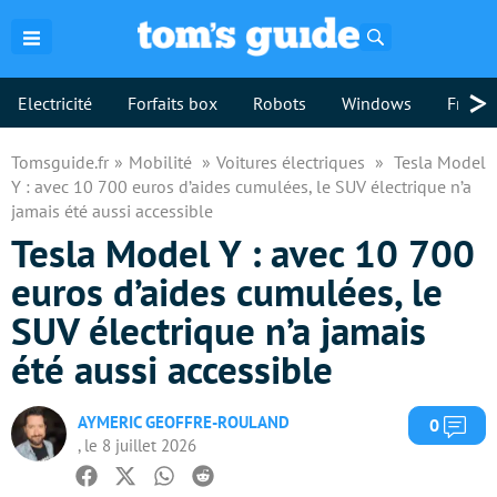
Rechercher
>
Electricité
Forfaits box
Robots
Windows
Freebo
Tomsguide.fr
Mobilité
Voitures électriques
Tesla Model
Y : avec 10 700 euros d’aides cumulées, le SUV électrique n’a
jamais été aussi accessible
Tesla Model Y : avec 10 700
euros d’aides cumulées, le
SUV électrique n’a jamais
été aussi accessible
AYMERIC GEOFFRE-ROULAND
Com
0
, le 8 juillet 2026
Facebook
Twitter
Whatsapp
Reddit