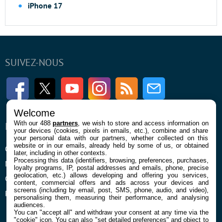
iPhone 17
SUIVEZ-NOUS
Facebook
Twitter
Youtube
Instagram
RSS
Newsletter
Welcome
With our 488
partners
, we wish to store and access information on
ENTREPRISE
À PROPOS
your devices (cookies, pixels in emails, etc.), combine and share
your personal data with our partners, whether collected on this
website or in our emails, already held by some of us, or obtained
Qui sommes nous
La rédaction
later, including in other contexts.
Processing this data (identifiers, browsing, preferences, purchases,
Mentions légales et CGU
Contact
loyalty programs, IP, postal addresses and emails, phone, precise
geolocation, etc.) allows developing and offering you services,
Confidentialité et Cookies
content, commercial offers and ads across your devices and
screens (including by email, post, SMS, phone, audio, and video),
Préférences cookies
personalising them, measuring their performance, and analysing
audiences.
You can "accept all" and withdraw your consent at any time via the
"cookie" icon
. You can also "set detailed preferences" and object to