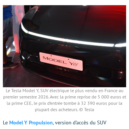
Le Tesla Model Y, SUV électrique le plus vendu en France au
premier semestre 2026. Avec la prime reprise de 5 000 euros et
la prime CEE, le prix d’entrée tombe à 32 390 euros pour la
plupart des acheteurs. © Tesla
Le
Model Y Propulsion
, version d’accès du SUV