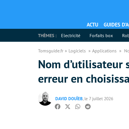
ACTU
GUIDES D’
THÈMES :
Electricité
Forfaits box
Rob
Tomsguide.fr
Logiciels
Applications
No
Nom d’utilisateur 
erreur en choisissa
DAVID DOUÏEB
, le 7 juillet 2026
Facebook
Twitter
Whatsapp
Reddit