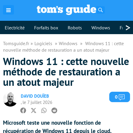
Rechercher
>
Electricité
Forfaits box
Robots
Windows
Freebo
Tomsguide.fr
Logiciels
Windows
Windows 11 : cette
nouvelle méthode de restauration a un atout majeur
Windows 11 : cette nouvelle
méthode de restauration a
un atout majeur
DAVID DOUÏEB
Com
0
, le 7 juillet 2026
Facebook
Twitter
Whatsapp
Reddit
Microsoft teste une nouvelle fonction de
récupération de Windows 11 depuis le cloud,