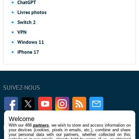
ChatGPT
Livres photos
Switch 2
VPN
Windows 11
iPhone 17
SUIVEZ-NOUS
Facebook
Twitter
Youtube
Instagram
RSS
Newsletter
Welcome
With our 488
partners
, we wish to store and access information on
ENTREPRISE
À PROPOS
your devices (cookies, pixels in emails, etc.), combine and share
your personal data with our partners, whether collected on this