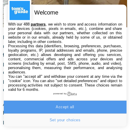
Welcome
With our 488
partners
, we wish to store and access information on
your devices (cookies, pixels in emails, etc.), combine and share
your personal data with our partners, whether collected on this
Difficile d’être affirmatif sur les zones qui l’ont ralenti
website or in our emails, already held by some of us, or obtained
later, including in other contexts.
mais des pieds de chaise ou un
obstacle peuvent lui
Processing this data (identifiers, browsing, preferences, purchases,
loyalty programs, IP, postal addresses and emails, phone, precise
faire perdre pas mal de temps.
En effet, le E40 Ultra ne
geolocation, etc.) allows developing and offering you services,
content, commercial offers and ads across your devices and
possède pas de caméra RGB lui facilitant l’évitement
screens (including by email, post, SMS, phone, audio, and video),
personalising them, measuring their performance, and analysing
des obstacles. Il aura donc tendance à pousser les
audiences.
You can "accept all" and withdraw your consent at any time via the
petits objets sans les éviter. Mais attention aux câbles
"cookie" icon
. You can also "set detailed preferences" and object to
processing activities not subject to consent. These choices remain
électriques qui peuvent parvenir à le bloquer.
valid for 6 months.
powered by
Avec sa tourelle Lidar placée au sommet, il affiche une
Accept all
hauteur de 9,8 cm, ce qui lui permettra d’aller sous à
Set your choices
peu près tous les meubles.