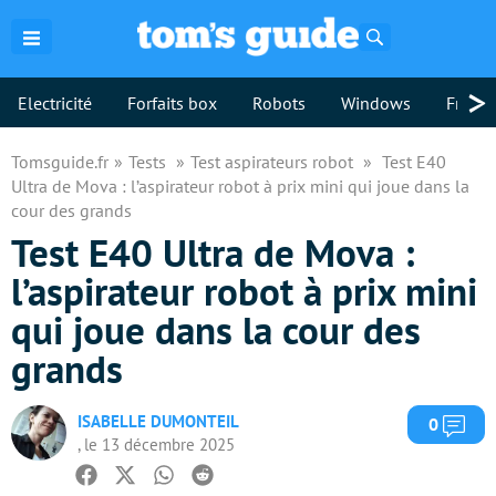
Rechercher
>
Electricité
Forfaits box
Robots
Windows
Freebo
Tomsguide.fr
Tests
Test aspirateurs robot
Test E40
Ultra de Mova : l’aspirateur robot à prix mini qui joue dans la
cour des grands
Test E40 Ultra de Mova :
l’aspirateur robot à prix mini
qui joue dans la cour des
grands
ISABELLE DUMONTEIL
Com
0
, le 13 décembre 2025
Facebook
Twitter
Whatsapp
Reddit