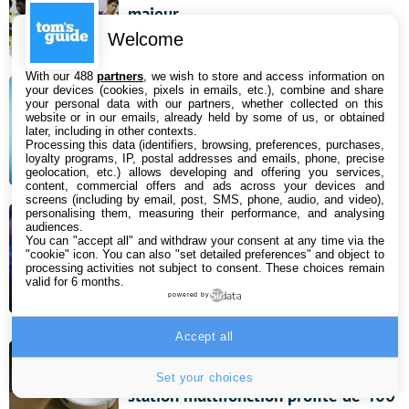
majeur
Welcome
6 août 2026 12:51
With our 488
partners
, we wish to store and access information on
Comment Gemini va vous aider à
your devices (cookies, pixels in emails, etc.), combine and share
your personal data with our partners, whether collected on this
résoudre les problèmes de votre
website or in our emails, already held by some of us, or obtained
later, including in other contexts.
smartphone
Processing this data (identifiers, browsing, preferences, purchases,
loyalty programs, IP, postal addresses and emails, phone, precise
6 août 2026 10:48
geolocation, etc.) allows developing and offering you services,
content, commercial offers and ads across your devices and
screens (including by email, post, SMS, phone, audio, and video),
personalising them, measuring their performance, and analysing
Steam : cet action-RPG culte à 20 €
audiences.
vient de passer à 0 €, mais ça ne
You can "accept all" and withdraw your consent at any time via the
"cookie" icon
. You can also "set detailed preferences" and object to
durera pas
processing activities not subject to consent. These choices remain
valid for 6 months.
6 août 2026 08:34
powered by
Accept all
Bon plan aspirateur robot : le
Roborock Qrevo Curv 2 Pro et sa
Set your choices
station multifonction profite de 400