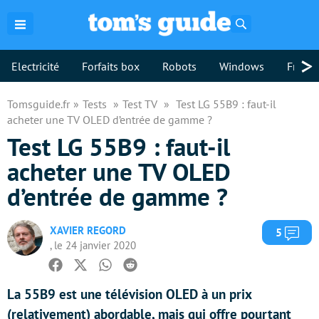
Rechercher
>
Electricité
Forfaits box
Robots
Windows
Freebo
Tomsguide.fr
Tests
Test TV
Test LG 55B9 : faut-il
acheter une TV OLED d’entrée de gamme ?
Test LG 55B9 : faut-il
acheter une TV OLED
d’entrée de gamme ?
XAVIER REGORD
Com
5
, le 24 janvier 2020
Facebook
Twitter
Whatsapp
Reddit
La 55B9 est une télévision OLED à un prix
(relativement) abordable, mais qui offre pourtant