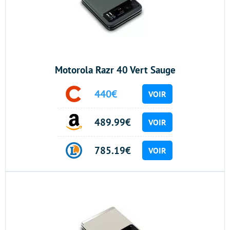
Motorola Razr 40 Vert Sauge
440€
VOIR
489.99€
VOIR
785.19€
VOIR