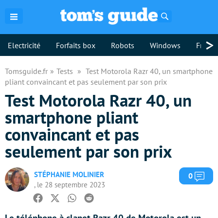
Rechercher
>
Electricité
Forfaits box
Robots
Windows
Freebo
Tomsguide.fr
Tests
Test Motorola Razr 40, un smartphone
pliant convaincant et pas seulement par son prix
Test Motorola Razr 40, un
smartphone pliant
convaincant et pas
seulement par son prix
STÉPHANIE MOLINIER
Com
0
, le 28 septembre 2023
Facebook
Twitter
Whatsapp
Reddit