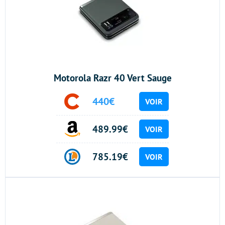
Motorola Razr 40 Vert Sauge
440€
VOIR
489.99€
VOIR
785.19€
VOIR