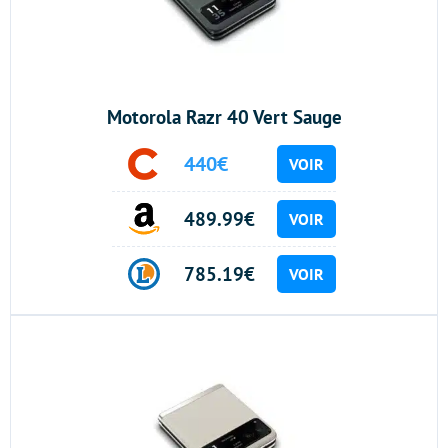
Motorola Razr 40 Vert Sauge
440€
VOIR
489.99€
VOIR
785.19€
VOIR