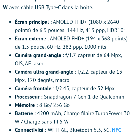
W
avec câble USB Type-C dans la boîte.
Écran principa
l : AMOLED FHD+ (1080 x 2640
points) de 6,9 pouces, 144 Hz, 413 ppp, HDR10+
Écran extern
e : AMOLED FHD+ (194 x 368 points)
de 1,5 pouce, 60 Hz, 282 ppp, 1000 nits
Caméra grand-angle
: f/1.7, capteur de 64 Mpx,
OIS, AF laser
Caméra ultra grand-angle
: f/2.2, capteur de 13
Mpx, 120 degrés, macro
Caméra frontale
: f/2.45, capteur de 32 Mpx
Processeur :
Snapdragon 7 Gen 1 de Qualcomm
Mémoire :
8 Go/ 256 Go
Batterie
: 4200 mAh, Charge filaire TurboPower 30
W / Charge sans-fil 5 W
Connectivité :
Wi-Fi 6E, Bluetooth 5.3, 5G,
NFC