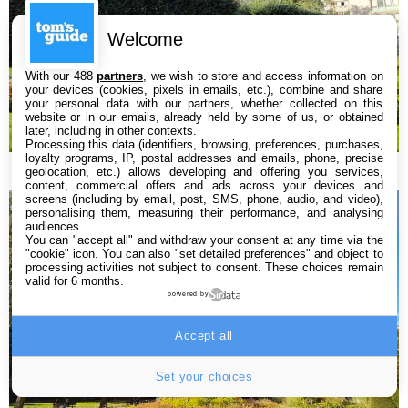
Welcome
With our 488
partners
, we wish to store and access information on
your devices (cookies, pixels in emails, etc.), combine and share
your personal data with our partners, whether collected on this
website or in our emails, already held by some of us, or obtained
later, including in other contexts.
Processing this data (identifiers, browsing, preferences, purchases,
loyalty programs, IP, postal addresses and emails, phone, precise
Grand-angle
geolocation, etc.) allows developing and offering you services,
content, commercial offers and ads across your devices and
screens (including by email, post, SMS, phone, audio, and video),
personalising them, measuring their performance, and analysing
audiences.
You can "accept all" and withdraw your consent at any time via the
"cookie" icon
. You can also "set detailed preferences" and object to
processing activities not subject to consent. These choices remain
valid for 6 months.
powered by
Accept all
Set your choices