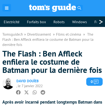
Rechercher
>
Electricité
Forfaits box
Robots
Windows
Freebo
Tomsguide.fr
Divertissement
Films et cinéma
The
Flash : Ben Affleck enfilera le costume de Batman pour la
dernière fois
The Flash : Ben Affleck
enfilera le costume de
Batman pour la dernière fois
DAVID DOUÏEB
Com
0
, le 7 janvier 2022
Facebook
Twitter
Whatsapp
Reddit
Après avoir incarné pendant longtemps Batman dans