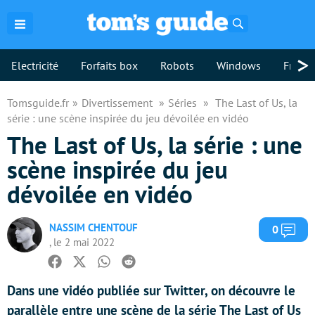
Rechercher
>
Electricité
Forfaits box
Robots
Windows
Freebo
Tomsguide.fr
Divertissement
Séries
The Last of Us, la
série : une scène inspirée du jeu dévoilée en vidéo
The Last of Us, la série : une
scène inspirée du jeu
dévoilée en vidéo
NASSIM CHENTOUF
Com
0
, le 2 mai 2022
Facebook
Twitter
Whatsapp
Reddit
Dans une vidéo publiée sur Twitter, on découvre le
parallèle entre une scène de la série The Last of Us