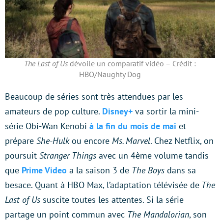
The Last of Us
dévoile un comparatif vidéo – Crédit :
HBO/Naughty Dog
Beaucoup de séries sont très attendues par les
amateurs de pop culture.
Disney+
va sortir la mini-
série Obi-Wan Kenobi
à la fin du mois de mai
et
prépare
She-Hulk
ou encore
Ms. Marvel
. Chez Netflix, on
poursuit
Stranger Things
avec un 4ème volume tandis
que
Prime Video
a la saison 3 de
The Boys
dans sa
besace. Quant à HBO Max, l’adaptation télévisée de
The
Last of Us
suscite toutes les attentes. Si la série
partage un point commun avec
The Mandalorian
, son