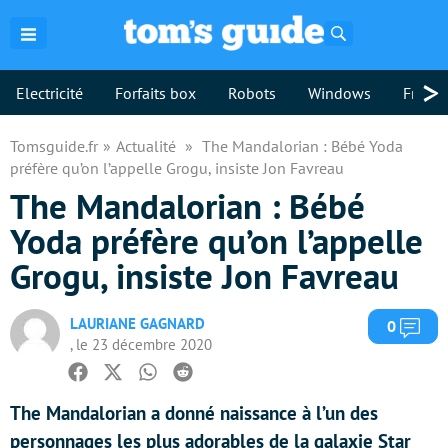
Rechercher
>
Electricité
Forfaits box
Robots
Windows
Freebo
Tomsguide.fr
Actualité
The Mandalorian : Bébé Yoda
préfère qu’on l’appelle Grogu, insiste Jon Favreau
The Mandalorian : Bébé
Yoda préfère qu’on l’appelle
Grogu, insiste Jon Favreau
LAURIANE GAGNARD
Com
0
, le 23 décembre 2020
Facebook
Twitter
Whatsapp
Reddit
The Mandalorian a donné naissance à l’un des
personnages les plus adorables de la galaxie Star