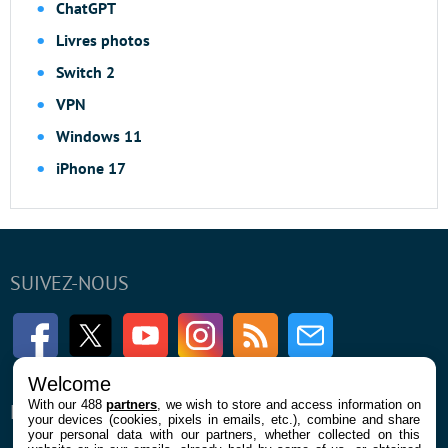
ChatGPT
Livres photos
Switch 2
VPN
Windows 11
iPhone 17
SUIVEZ-NOUS
Facebook
Twitter
Youtube
Instagram
RSS
Newsletter
Welcome
With our 488
partners
, we wish to store and access information on
ENTREPRISE
À PROPOS
your devices (cookies, pixels in emails, etc.), combine and share
your personal data with our partners, whether collected on this