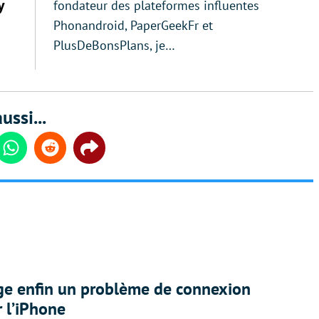
y
fondateur des plateformes influentes
Phonandroid, PaperGeekFr et
PlusDeBonsPlans, je…
ussi...
din
Whatsapp
Reddit
Share
ige enfin un problème de connexion
r l’iPhone