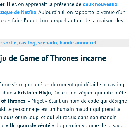
er
. Hier, on apprenait la présence de
deux nouveaux
stique de Netflix
. Aujourd’hui, on rapporte la venue d’un
leurs faire l’objet d’un prequel autour de la maison des
de sortie, casting, scénario, bande-annonce
f
vju de Game of Thrones incarne
firme s’être procuré un document qui détaille le casting
ttribué à
Kristofer Hivju
, l’acteur norvégien qui interprète
of Thrones
. « Nigel » étant un nom de code qui désigne
ski, le personnage est un humain maudit qui prend la
ours et un loup, et qui vit reclus dans son manoir.
lle «
Un grain de vérité
» du premier volume de la saga.