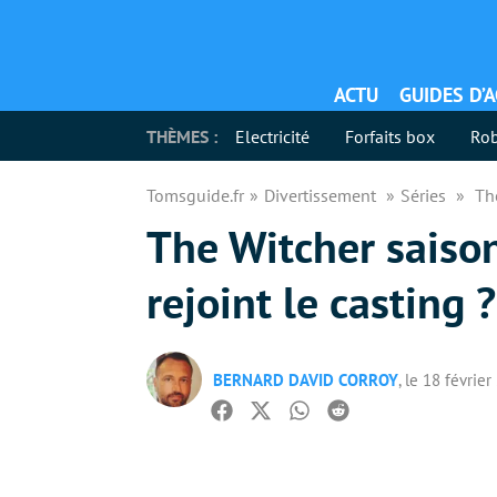
ACTU
GUIDES D’
THÈMES :
Electricité
Forfaits box
Rob
Tomsguide.fr
Divertissement
Séries
Th
The Witcher saison
rejoint le casting ?
BERNARD DAVID CORROY
, le 18 févrie
Facebook
Twitter
Whatsapp
Reddit