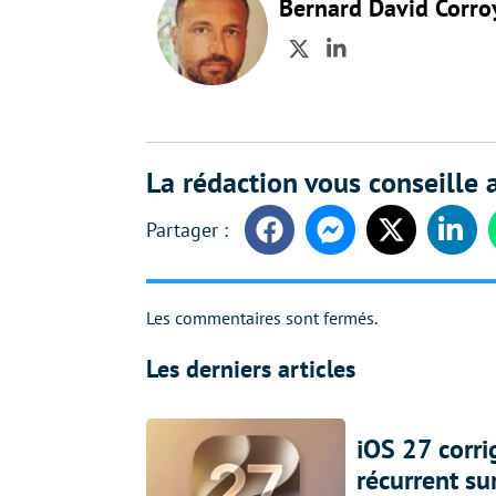
Bernard David Corro
Twitter
LinkedIn
La rédaction vous conseille a
Facebook
Messenger
Twitter
Linke
Les commentaires sont fermés.
Les derniers articles
iOS 27 corr
récurrent su