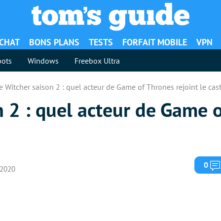
ACHAT
BONS PLANS
TESTS
FORFAIT MOBILE
VPN
ots
Windows
Freebox Ultra
e Witcher saison 2 : quel acteur de Game of Thrones rejoint le cas
 2 : quel acteur de Game 
0
r 2020