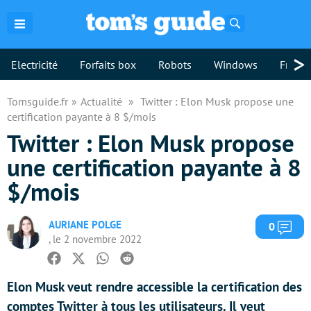
Rechercher
>
Electricité
Forfaits box
Robots
Windows
Freebo
Tomsguide.fr
Actualité
Twitter : Elon Musk propose une
certification payante à 8 $/mois
Twitter : Elon Musk propose
une certification payante à 8
$/mois
AURIANE POLGE
Com
0
, le 2 novembre 2022
Facebook
Twitter
Whatsapp
Reddit
Elon Musk veut rendre accessible la certification des
comptes Twitter à tous les utilisateurs. Il veut