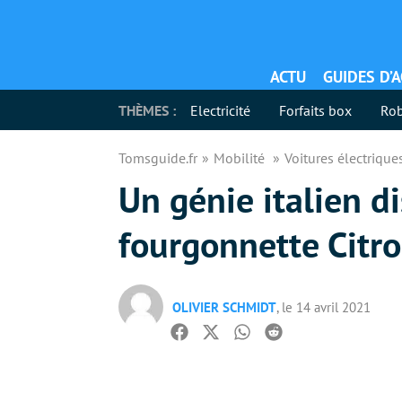
ACTU
GUIDES D’
THÈMES :
Electricité
Forfaits box
Rob
Tomsguide.fr
Mobilité
Voitures électriqu
Un génie italien d
fourgonnette Citro
OLIVIER SCHMIDT
, le 14 avril 2021
Facebook
Twitter
Whatsapp
Reddit