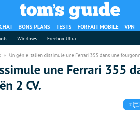
ACHAT
BONS PLANS
TESTS
FORFAIT MOBILE
VPN
ots
Windows
Freebox Ultra
es
Un génie italien dissimule une Ferrari 355 dans une fourgonn
issimule une Ferrari 355 
ën 2 CV.
2