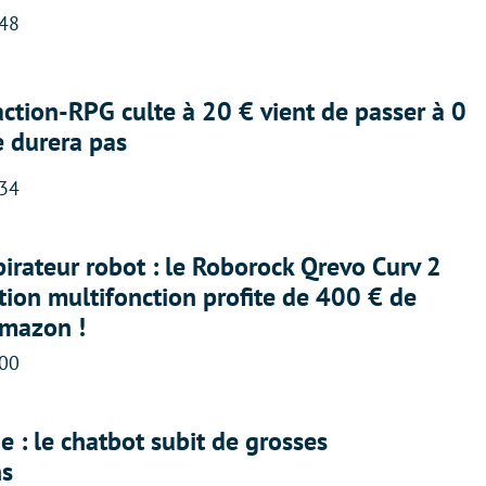
:48
action-RPG culte à 20 € vient de passer à 0
e durera pas
:34
irateur robot : le Roborock Qrevo Curv 2
ation multifonction profite de 400 € de
Amazon !
:00
 : le chatbot subit de grosses
ns