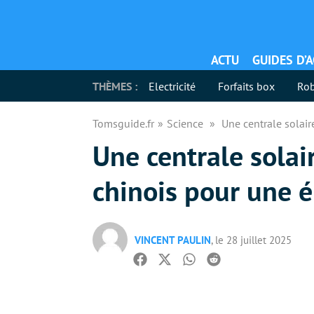
ACTU
GUIDES D’
THÈMES :
Electricité
Forfaits box
Rob
Tomsguide.fr
Science
Une centrale solair
Une centrale solair
chinois pour une é
VINCENT PAULIN
, le 28 juillet 2025
Facebook
Twitter
Whatsapp
Reddit