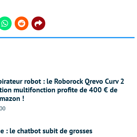
din
Whatsapp
Reddit
Share
irateur robot : le Roborock Qrevo Curv 2
ation multifonction profite de 400 € de
Amazon !
:00
 : le chatbot subit de grosses