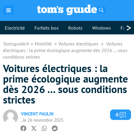
Rechercher
>
Electricité
Forfaits box
Robots
Windows
Freebo
Tomsguide.fr
Mobilité
Voitures électriques
Voitures
électriques : la prime écologique augmente dès 2026 … sous
conditions strictes
Voitures électriques : la
prime écologique augmente
dès 2026 … sous conditions
strictes
VINCENT PAULIN
Com
0
, le 26 novembre 2025
Facebook
Twitter
Whatsapp
Reddit