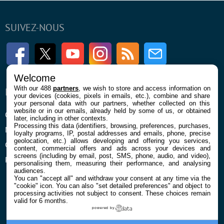
SUIVEZ-NOUS
Facebook
Twitter
Youtube
Instagram
RSS
Newsletter
Welcome
With our 488
partners
, we wish to store and access information on
ENTREPRISE
À PROPOS
your devices (cookies, pixels in emails, etc.), combine and share
your personal data with our partners, whether collected on this
website or in our emails, already held by some of us, or obtained
Qui sommes nous
La rédaction
later, including in other contexts.
Processing this data (identifiers, browsing, preferences, purchases,
Mentions légales et CGU
Contact
loyalty programs, IP, postal addresses and emails, phone, precise
geolocation, etc.) allows developing and offering you services,
Confidentialité et Cookies
content, commercial offers and ads across your devices and
screens (including by email, post, SMS, phone, audio, and video),
Préférences cookies
personalising them, measuring their performance, and analysing
audiences.
You can "accept all" and withdraw your consent at any time via the
"cookie" icon
. You can also "set detailed preferences" and object to
processing activities not subject to consent. These choices remain
valid for 6 months.
powered by