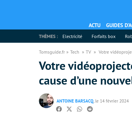
ACTU
GUIDES D’
THÈMES :
Electricité
Forfaits box
Rob
Tomsguide.fr
Tech
TV
Votre vidéoprojec
Votre vidéoprojecte
cause d’une nouvel
ANTOINE BARSACQ
, le 14 février 2024
Facebook
Twitter
Whatsapp
Reddit