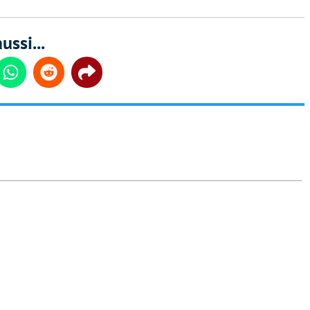
ussi...
din
Whatsapp
Reddit
Share