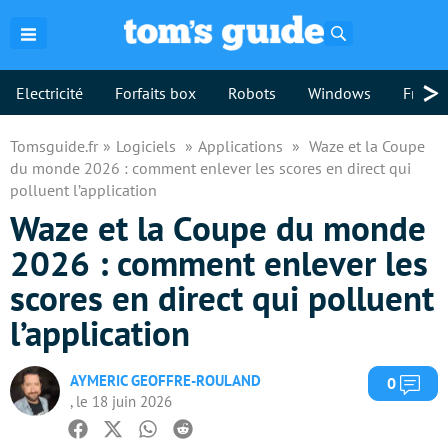
Rechercher
>
Electricité
Forfaits box
Robots
Windows
Freebo
Tomsguide.fr
Logiciels
Applications
Waze et la Coupe
du monde 2026 : comment enlever les scores en direct qui
polluent l’application
Waze et la Coupe du monde
2026 : comment enlever les
scores en direct qui polluent
l’application
AYMERIC GEOFFRE-ROULAND
Com
0
, le 18 juin 2026
Facebook
Twitter
Whatsapp
Reddit