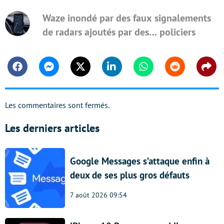
Waze inondé par des faux signalements
de radars ajoutés par des… policiers
Facebook
Messenger
Twitter
Linkedin
Whatsapp
Reddit
Shar
Les commentaires sont fermés.
Les derniers articles
Google Messages s’attaque enfin à
deux de ses plus gros défauts
7 août 2026 09:54