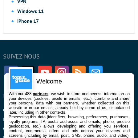
VPN
Windows 11
iPhone 17
SUIVEZ-NOUS
Facebook
Twitter
Youtube
Instagram
RSS
Newsletter
Welcome
With our 488
partners
, we wish to store and access information on
ENTREPRISE
À PROPOS
your devices (cookies, pixels in emails, etc.), combine and share
your personal data with our partners, whether collected on this
website or in our emails, already held by some of us, or obtained
Qui sommes nous
La rédaction
later, including in other contexts.
Processing this data (identifiers, browsing, preferences, purchases,
Mentions légales et CGU
Contact
loyalty programs, IP, postal addresses and emails, phone, precise
geolocation, etc.) allows developing and offering you services,
Confidentialité et Cookies
content, commercial offers and ads across your devices and
screens (including by email, post, SMS, phone, audio, and video),
Préférences cookies