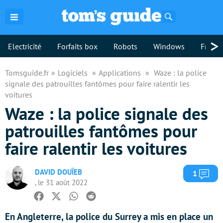
Rechercher
>
Electricité
Forfaits box
Robots
Windows
Freebo
Tomsguide.fr
Logiciels
Applications
Waze : la police
signale des patrouilles fantômes pour faire ralentir les
voitures
Waze : la police signale des
patrouilles fantômes pour
faire ralentir les voitures
DAVID DOUÏEB
Com
1
, le 31 août 2022
Facebook
Twitter
Whatsapp
Reddit
En Angleterre, la police du Surrey a mis en place un