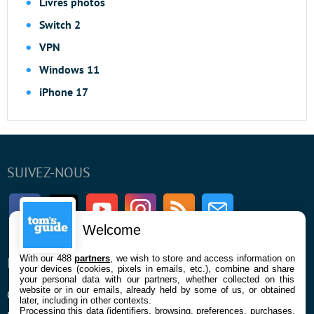
Livres photos
Switch 2
VPN
Windows 11
iPhone 17
SUIVEZ-NOUS
Facebook
Twitter
Youtube
Instagram
RSS
Newsletter
Welcome
With our 488
partners
, we wish to store and access information on
ENTREPRISE
À PROPOS
your devices (cookies, pixels in emails, etc.), combine and share
your personal data with our partners, whether collected on this
website or in our emails, already held by some of us, or obtained
Qui sommes nous
La rédaction
later, including in other contexts.
Processing this data (identifiers, browsing, preferences, purchases,