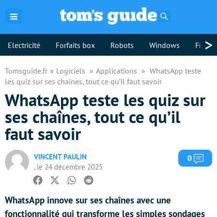
Rechercher
>
Electricité
Forfaits box
Robots
Windows
Freebo
Tomsguide.fr
Logiciels
Applications
WhatsApp teste
les quiz sur ses chaînes, tout ce qu’il faut savoir
WhatsApp teste les quiz sur
ses chaînes, tout ce qu’il
faut savoir
VINCENT PAULIN
Com
0
, le 24 décembre 2025
Facebook
Twitter
Whatsapp
Reddit
WhatsApp innove sur ses chaînes avec une
fonctionnalité qui transforme les simples sondages