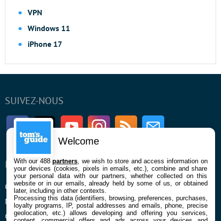
VPN
Windows 11
iPhone 17
SUIVEZ-NOUS
Facebook
Twitter
Youtube
Instagram
RSS
Newsletter
Welcome
With our 488
partners
, we wish to store and access information on
ENTREPRISE
À PROPOS
your devices (cookies, pixels in emails, etc.), combine and share
your personal data with our partners, whether collected on this
website or in our emails, already held by some of us, or obtained
Qui sommes nous
La rédaction
later, including in other contexts.
Processing this data (identifiers, browsing, preferences, purchases,
Mentions légales et CGU
Contact
loyalty programs, IP, postal addresses and emails, phone, precise
geolocation, etc.) allows developing and offering you services,
Confidentialité et Cookies
content, commercial offers and ads across your devices and