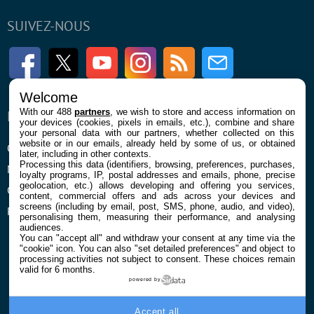
SUIVEZ-NOUS
Facebook
Twitter
Youtube
Instagram
RSS
Newsletter
Welcome
With our 488
partners
, we wish to store and access information on
ENTREPRISE
À PROPOS
your devices (cookies, pixels in emails, etc.), combine and share
your personal data with our partners, whether collected on this
website or in our emails, already held by some of us, or obtained
Qui sommes nous
La rédaction
later, including in other contexts.
Processing this data (identifiers, browsing, preferences, purchases,
Mentions légales et CGU
Contact
loyalty programs, IP, postal addresses and emails, phone, precise
geolocation, etc.) allows developing and offering you services,
Confidentialité et Cookies
content, commercial offers and ads across your devices and
screens (including by email, post, SMS, phone, audio, and video),
Préférences cookies
personalising them, measuring their performance, and analysing
audiences.
You can "accept all" and withdraw your consent at any time via the
"cookie" icon
. You can also "set detailed preferences" and object to
processing activities not subject to consent. These choices remain
valid for 6 months.
powered by
© 2026 Galaxie Media Tous droits réservés
Accept all