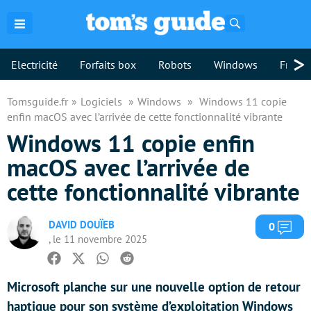
Rechercher
>
Electricité
Forfaits box
Robots
Windows
Freebo
Tomsguide.fr
Logiciels
Windows
Windows 11 copie
enfin macOS avec l’arrivée de cette fonctionnalité vibrante
Windows 11 copie enfin
macOS avec l’arrivée de
cette fonctionnalité vibrante
DAVID DOUÏEB
Com
0
, le 11 novembre 2025
Facebook
Twitter
Whatsapp
Reddit
Microsoft planche sur une nouvelle option de retour
haptique pour son système d’exploitation Windows