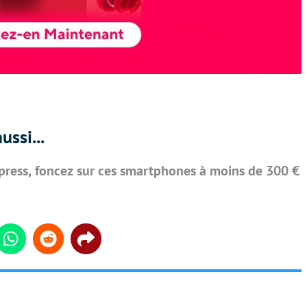
ussi...
press, foncez sur ces smartphones à moins de 300 €
din
Whatsapp
Reddit
Share