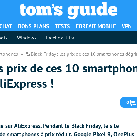
ACHAT
BONS PLANS
TESTS
FORFAIT MOBILE
VPN
ots
Windows
Freebox Ultra
rtphones
🚨Black Friday : les prix de ces 10 smartphones dégri
es prix de ces 10 smartpho
liExpress !
0
 sur AliExpress. Pendant le Black Friday, le site
de smartphones à prix réduit. Google Pixel 9, OnePlus