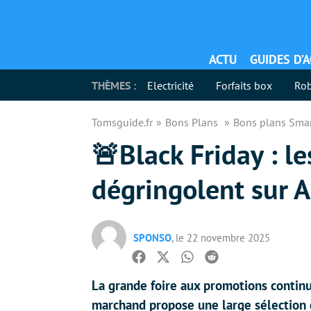
ACTU
GUIDES D’
THÈMES :
Electricité
Forfaits box
Rob
Tomsguide.fr
Bons Plans
Bons plans Sma
🚨Black Friday : l
dégringolent sur A
SPONSO
, le 22 novembre 2025
Facebook
Twitter
Whatsapp
Reddit
La grande foire aux promotions continue
marchand propose une large sélection 