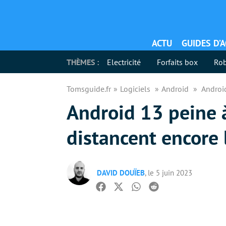
ACTU
GUIDES D’
THÈMES :
Electricité
Forfaits box
Rob
Tomsguide.fr
Logiciels
Android
Android
Android 13 peine à
distancent encore
DAVID DOUÏEB
, le 5 juin 2023
Facebook
Twitter
Whatsapp
Reddit