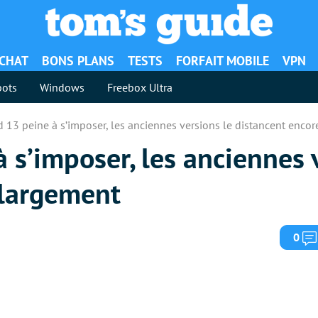
ACHAT
BONS PLANS
TESTS
FORFAIT MOBILE
VPN
ots
Windows
Freebox Ultra
 13 peine à s’imposer, les anciennes versions le distancent enco
 s’imposer, les anciennes 
 largement
0