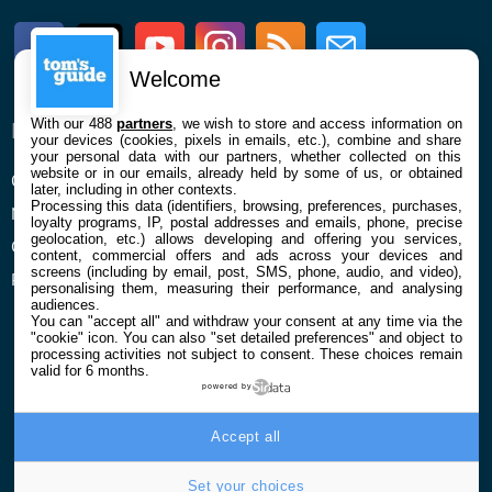
Facebook
Twitter
Youtube
Instagram
RSS
Newsletter
Welcome
With our 488
partners
, we wish to store and access information on
ENTREPRISE
À PROPOS
your devices (cookies, pixels in emails, etc.), combine and share
your personal data with our partners, whether collected on this
website or in our emails, already held by some of us, or obtained
Qui sommes nous
La rédaction
later, including in other contexts.
Processing this data (identifiers, browsing, preferences, purchases,
Mentions légales et CGU
Contact
loyalty programs, IP, postal addresses and emails, phone, precise
geolocation, etc.) allows developing and offering you services,
Confidentialité et Cookies
content, commercial offers and ads across your devices and
screens (including by email, post, SMS, phone, audio, and video),
Préférences cookies
personalising them, measuring their performance, and analysing
audiences.
You can "accept all" and withdraw your consent at any time via the
"cookie" icon
. You can also "set detailed preferences" and object to
processing activities not subject to consent. These choices remain
valid for 6 months.
powered by
© 2026 Galaxie Media Tous droits réservés
Accept all
Set your choices