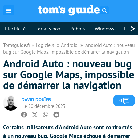
Rechercher
>
Electricité
Forfaits box
Robots
Windows
Freebo
Tomsguide.fr
Logiciels
Android
Android Auto : nouveau
bug sur Google Maps, impossible de démarrer la navigation
Android Auto : nouveau bug
sur Google Maps, impossible
de démarrer la navigation
DAVID DOUÏEB
Com
0
, le 20 décembre 2023
Facebook
Twitter
Whatsapp
Reddit
Certains utilisateurs d’Android Auto sont confrontés
à un nouveau bug. Google Maps échoue à démarrer