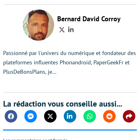
Bernard David Corroy
Twitter
LinkedIn
Passionné par l'univers du numérique et fondateur des
plateformes influentes Phonandroid, PaperGeekFr et
PlusDeBonsPlans, je…
La rédaction vous conseille aussi...
Facebook
Messenger
Twitter
Linkedin
Whatsapp
Reddit
Shar