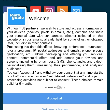
Facebook
Twitter
Youtube
Instagram
RSS
Newsletter
Welcome
With our 488
partners
, we wish to store and access information on
ENTREPRISE
À PROPOS
your devices (cookies, pixels in emails, etc.), combine and share
your personal data with our partners, whether collected on this
website or in our emails, already held by some of us, or obtained
Qui sommes nous
La rédaction
later, including in other contexts.
Processing this data (identifiers, browsing, preferences, purchases,
Mentions légales et CGU
Contact
loyalty programs, IP, postal addresses and emails, phone, precise
geolocation, etc.) allows developing and offering you services,
Confidentialité et Cookies
content, commercial offers and ads across your devices and
screens (including by email, post, SMS, phone, audio, and video),
Préférences cookies
personalising them, measuring their performance, and analysing
audiences.
You can "accept all" and withdraw your consent at any time via the
"cookie" icon
. You can also "set detailed preferences" and object to
processing activities not subject to consent. These choices remain
valid for 6 months.
powered by
© 2026 Galaxie Media Tous droits réservés
Accept all
Set your choices