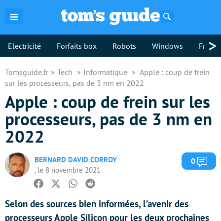
Rechercher
>
Electricité
Forfaits box
Robots
Windows
Freebo
Tomsguide.fr
Tech
Informatique
Apple : coup de frein
sur les processeurs, pas de 3 nm en 2022
Apple : coup de frein sur les
processeurs, pas de 3 nm en
2022
BERNARD DAVID CORROY
Com
0
, le 8 novembre 2021
Facebook
Twitter
Whatsapp
Reddit
Selon des sources bien informées, l’avenir des
processeurs Apple Silicon pour les deux prochaines