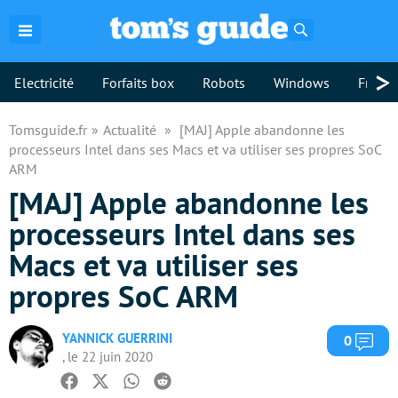
Rechercher
>
Electricité
Forfaits box
Robots
Windows
Freebo
Tomsguide.fr
Actualité
[MAJ] Apple abandonne les
processeurs Intel dans ses Macs et va utiliser ses propres SoC
ARM
[MAJ] Apple abandonne les
processeurs Intel dans ses
Macs et va utiliser ses
propres SoC ARM
YANNICK GUERRINI
Com
0
, le 22 juin 2020
Facebook
Twitter
Whatsapp
Reddit