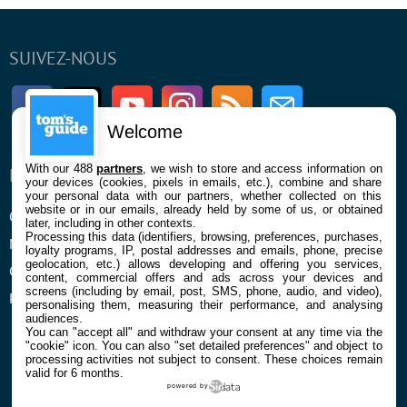
SUIVEZ-NOUS
Facebook
Twitter
Youtube
Instagram
RSS
Newsletter
Welcome
With our 488
partners
, we wish to store and access information on
ENTREPRISE
À PROPOS
your devices (cookies, pixels in emails, etc.), combine and share
your personal data with our partners, whether collected on this
website or in our emails, already held by some of us, or obtained
Qui sommes nous
La rédaction
later, including in other contexts.
Processing this data (identifiers, browsing, preferences, purchases,
Mentions légales et CGU
Contact
loyalty programs, IP, postal addresses and emails, phone, precise
geolocation, etc.) allows developing and offering you services,
Confidentialité et Cookies
content, commercial offers and ads across your devices and
screens (including by email, post, SMS, phone, audio, and video),
Préférences cookies
personalising them, measuring their performance, and analysing
audiences.
You can "accept all" and withdraw your consent at any time via the
"cookie" icon
. You can also "set detailed preferences" and object to
processing activities not subject to consent. These choices remain
valid for 6 months.
powered by