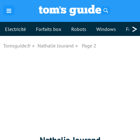
Rechercher
>
Electricité
Forfaits box
Robots
Windows
Freebo
Tomsguide.fr
Nathalie Jourand
Page 2