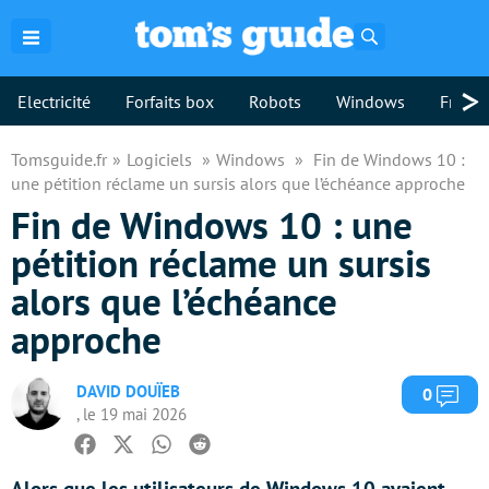
Rechercher
>
Electricité
Forfaits box
Robots
Windows
Freebo
Tomsguide.fr
Logiciels
Windows
Fin de Windows 10 :
une pétition réclame un sursis alors que l’échéance approche
Fin de Windows 10 : une
pétition réclame un sursis
alors que l’échéance
approche
DAVID DOUÏEB
Com
0
, le 19 mai 2026
Facebook
Twitter
Whatsapp
Reddit