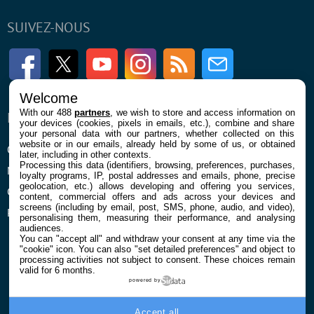
SUIVEZ-NOUS
Facebook
Twitter
Youtube
Instagram
RSS
Newsletter
Welcome
With our 488
partners
, we wish to store and access information on
ENTREPRISE
À PROPOS
your devices (cookies, pixels in emails, etc.), combine and share
your personal data with our partners, whether collected on this
website or in our emails, already held by some of us, or obtained
Qui sommes nous
La rédaction
later, including in other contexts.
Processing this data (identifiers, browsing, preferences, purchases,
Mentions légales et CGU
Contact
loyalty programs, IP, postal addresses and emails, phone, precise
geolocation, etc.) allows developing and offering you services,
Confidentialité et Cookies
content, commercial offers and ads across your devices and
screens (including by email, post, SMS, phone, audio, and video),
Préférences cookies
personalising them, measuring their performance, and analysing
audiences.
You can "accept all" and withdraw your consent at any time via the
"cookie" icon
. You can also "set detailed preferences" and object to
processing activities not subject to consent. These choices remain
valid for 6 months.
powered by
© 2026 Galaxie Media Tous droits réservés
Accept all