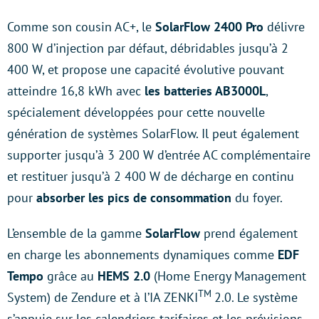
Comme son cousin AC+, le
SolarFlow 2400 Pro
délivre
800 W d’injection par défaut, débridables jusqu’à 2
400 W, et propose une capacité évolutive pouvant
atteindre 16,8 kWh avec
les batteries AB3000L
,
spécialement développées pour cette nouvelle
génération de systèmes SolarFlow. Il peut également
supporter jusqu’à 3 200 W d’entrée AC complémentaire
et restituer jusqu’à 2 400 W de décharge en continu
pour
absorber les pics de consommation
du foyer.
L’ensemble de la gamme
SolarFlow
prend également
en charge les abonnements dynamiques comme
EDF
Tempo
grâce au
HEMS 2.0
(Home Energy Management
TM
System) de Zendure et à l’IA ZENKI
2.0. Le système
s’appuie sur les calendriers tarifaires et les prévisions