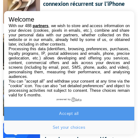
connexion récurrent sur l’iPhone
8 août 2026 12:07
Welcome
With our 488
partners
, we wish to store and access information on
your devices (cookies, pixels in emails, etc.), combine and share
Bon plan : ce vidéoprojecteur
your personal data with our partners, whether collected on this
website or in our emails, already held by some of us, or obtained
Hisense triple laser 4K s’affiche avec
later, including in other contexts.
Processing this data (identifiers, browsing, preferences, purchases,
une rédaction de 390 € sur Amazon
loyalty programs, IP, postal addresses and emails, phone, precise
geolocation, etc.) allows developing and offering you services,
!
content, commercial offers and ads across your devices and
screens (including by email, post, SMS, phone, audio, and video),
7 août 2026 18:00
personalising them, measuring their performance, and analysing
audiences.
You can "accept all" and withdraw your consent at any time via the
"cookie" icon
. You can also "set detailed preferences" and object to
Android 18 : quels Samsung Galaxy
processing activities not subject to consent. These choices remain
ne recevront pas la mise à jour ?
valid for 6 months.
powered by
7 août 2026 16:57
Accept all
Set your choices
Google Messages s’attaque enfin à