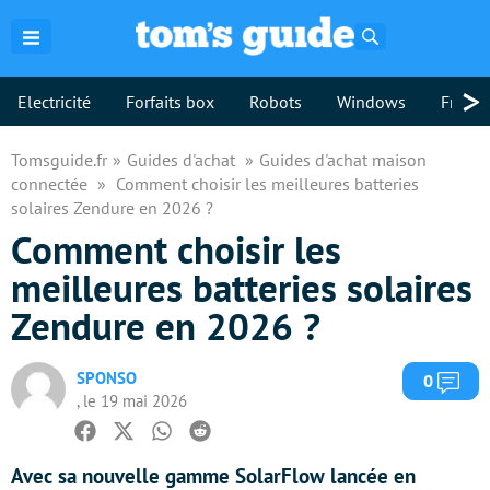
Rechercher
>
Electricité
Forfaits box
Robots
Windows
Freebo
Tomsguide.fr
Guides d'achat
Guides d'achat maison
connectée
Comment choisir les meilleures batteries
solaires Zendure en 2026 ?
Comment choisir les
meilleures batteries solaires
Zendure en 2026 ?
SPONSO
Com
0
, le 19 mai 2026
Facebook
Twitter
Whatsapp
Reddit
Avec sa nouvelle gamme SolarFlow lancée en