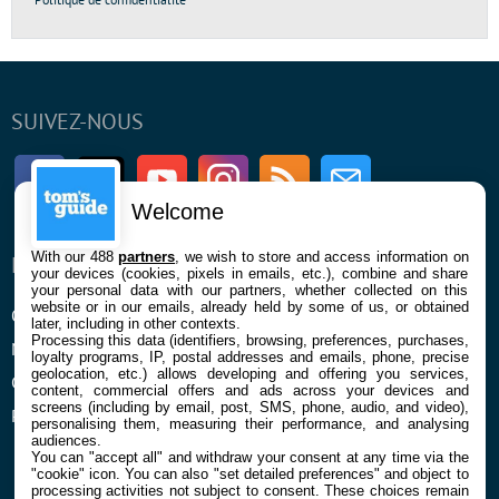
SUIVEZ-NOUS
Facebook
Twitter
Youtube
Instagram
RSS
Newsletter
Welcome
With our 488
partners
, we wish to store and access information on
ENTREPRISE
À PROPOS
your devices (cookies, pixels in emails, etc.), combine and share
your personal data with our partners, whether collected on this
website or in our emails, already held by some of us, or obtained
Qui sommes nous
La rédaction
later, including in other contexts.
Processing this data (identifiers, browsing, preferences, purchases,
Mentions légales et CGU
Contact
loyalty programs, IP, postal addresses and emails, phone, precise
geolocation, etc.) allows developing and offering you services,
Confidentialité et Cookies
content, commercial offers and ads across your devices and
screens (including by email, post, SMS, phone, audio, and video),
Préférences cookies
personalising them, measuring their performance, and analysing
audiences.
You can "accept all" and withdraw your consent at any time via the
"cookie" icon
. You can also "set detailed preferences" and object to
processing activities not subject to consent. These choices remain