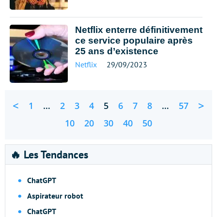
Netflix enterre définitivement
ce service populaire après
25 ans d’existence
Netflix
29/09/2023
<
>
1
…
2
3
4
5
6
7
8
…
57
10
20
30
40
50
🔥 Les Tendances
ChatGPT
Aspirateur robot
ChatGPT