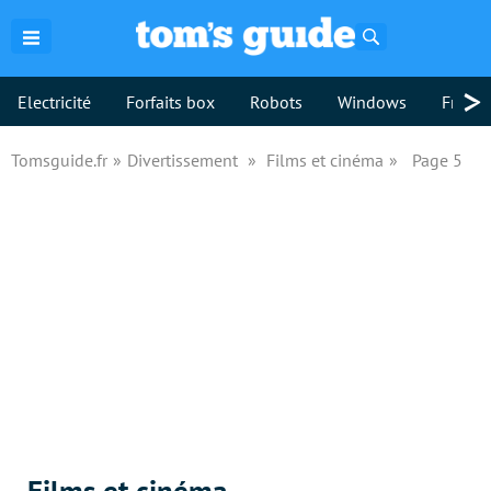
Rechercher
>
Electricité
Forfaits box
Robots
Windows
Freebo
Tomsguide.fr
Divertissement
Films et cinéma
Page 5