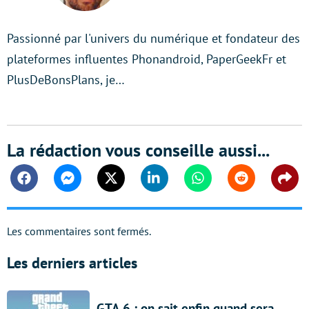
Passionné par l'univers du numérique et fondateur des
plateformes influentes Phonandroid, PaperGeekFr et
PlusDeBonsPlans, je…
La rédaction vous conseille aussi...
Facebook
Messenger
Twitter
Linkedin
Whatsapp
Reddit
Shar
Les commentaires sont fermés.
Les derniers articles
GTA 6 : on sait enfin quand sera