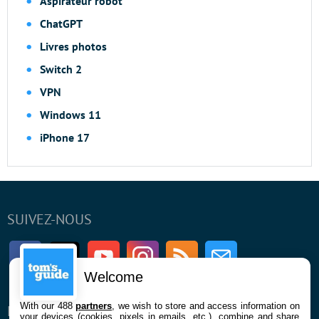
Aspirateur robot
ChatGPT
Livres photos
Switch 2
VPN
Windows 11
iPhone 17
SUIVEZ-NOUS
Facebook
Twitter
Youtube
Instagram
RSS
Newsletter
Welcome
With our 488
partners
, we wish to store and access information on
ENTREPRISE
À PROPOS
your devices (cookies, pixels in emails, etc.), combine and share