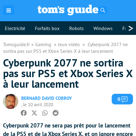
Rechercher
>
Electricité
Forfaits box
Robots
Windows
Freebo
Tomsguide.fr
Gaming
Jeux vidéo
Cyberpunk 2077 ne
sortira pas sur PS5 et Xbox Series X à leur lancement
Cyberpunk 2077 ne sortira
pas sur PS5 et Xbox Series X
à leur lancement
BERNARD DAVID CORROY
Com
0
, le 10 avril 2020
Facebook
Twitter
Whatsapp
Reddit
Cyberpunk 2077 ne sera pas prêt pour le lancement
de la PS5 et de la Xbox Series X, et on ignore encore