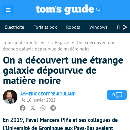
Rechercher
>
Electricité
Forfaits box
Robots
Windows
Freebo
Tomsguide.fr
Science
Espace
On a découvert une
étrange galaxie dépourvue de matière noire
On a découvert une étrange
galaxie dépourvue de
matière noire
AYMERIC GEOFFRE-ROULAND
Com
0
, le 10 janvier 2022
Facebook
Twitter
Whatsapp
Reddit
En 2019, Pavel Mancera Piña et ses collègues de
l’Université de Groningue aux Pays-Bas avaient