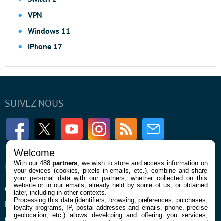
VPN
Windows 11
iPhone 17
SUIVEZ-NOUS
Facebook
Twitter
Youtube
Instagram
RSS
Newsletter
Welcome
With our 488
partners
, we wish to store and access information on
ENTREPRISE
À PROPOS
your devices (cookies, pixels in emails, etc.), combine and share
your personal data with our partners, whether collected on this
website or in our emails, already held by some of us, or obtained
Qui sommes nous
La rédaction
later, including in other contexts.
Processing this data (identifiers, browsing, preferences, purchases,
Mentions légales et CGU
Contact
loyalty programs, IP, postal addresses and emails, phone, precise
geolocation, etc.) allows developing and offering you services,
Confidentialité et Cookies