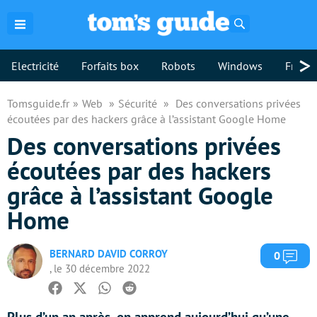
Rechercher
>
Electricité
Forfaits box
Robots
Windows
Freebo
Tomsguide.fr
Web
Sécurité
Des conversations privées
écoutées par des hackers grâce à l’assistant Google Home
Des conversations privées
écoutées par des hackers
grâce à l’assistant Google
Home
BERNARD DAVID CORROY
Com
0
, le 30 décembre 2022
Facebook
Twitter
Whatsapp
Reddit