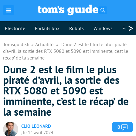
Rechercher
>
Electricité
Forfaits box
Robots
Windows
Freebo
Tomsguide.fr
Actualité
Dune 2 est le film le plus piraté
d’avril, la sortie des RTX 5080 et 5090 est imminente, c’est le
récap’ de la semaine
Dune 2 est le film le plus
piraté d’avril, la sortie des
RTX 5080 et 5090 est
imminente, c’est le récap’ de
la semaine
CLIO LEONARD
Com
0
, le 14 avril 2024