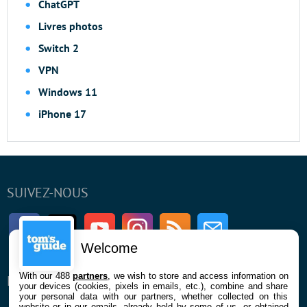
ChatGPT
Livres photos
Switch 2
VPN
Windows 11
iPhone 17
SUIVEZ-NOUS
Facebook
Twitter
Youtube
Instagram
RSS
Newsletter
Welcome
With our 488
partners
, we wish to store and access information on
ENTREPRISE
À PROPOS
your devices (cookies, pixels in emails, etc.), combine and share
your personal data with our partners, whether collected on this
website or in our emails, already held by some of us, or obtained