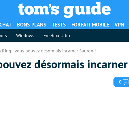
ACHAT
BONS PLANS
TESTS
FORFAIT MOBILE
VPN
ots
Windows
Freebox Ultra
 Ring : vous pouvez désormais incarner Sauron !
pouvez désormais incarner
0