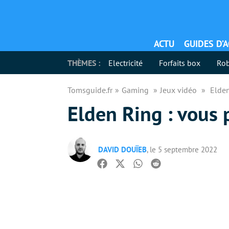
ACTU
GUIDES D’
THÈMES :
Electricité
Forfaits box
Rob
Tomsguide.fr
Gaming
Jeux vidéo
Elden
Elden Ring : vous 
DAVID DOUÏEB
, le 5 septembre 2022
Facebook
Twitter
Whatsapp
Reddit