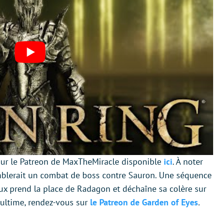
 sur le Patreon de MaxTheMiracle disponible
ici
. À noter
mblerait un combat de boss contre Sauron. Une séquence
x prend la place de Radagon et déchaîne sa colère sur
 ultime, rendez-vous sur
le Patreon de Garden of Eyes
.