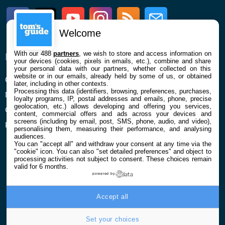
Facebook
Twitter
Youtube
Instagram
RSS
Newsletter
Welcome
With our 488
partners
, we wish to store and access information on
ENTREPRISE
À PROPOS
your devices (cookies, pixels in emails, etc.), combine and share
your personal data with our partners, whether collected on this
website or in our emails, already held by some of us, or obtained
Qui sommes nous
La rédaction
later, including in other contexts.
Processing this data (identifiers, browsing, preferences, purchases,
Mentions légales et CGU
Contact
loyalty programs, IP, postal addresses and emails, phone, precise
geolocation, etc.) allows developing and offering you services,
Confidentialité et Cookies
content, commercial offers and ads across your devices and
screens (including by email, post, SMS, phone, audio, and video),
Préférences cookies
personalising them, measuring their performance, and analysing
audiences.
You can "accept all" and withdraw your consent at any time via the
"cookie" icon
. You can also "set detailed preferences" and object to
processing activities not subject to consent. These choices remain
valid for 6 months.
powered by
© 2026 Galaxie Media Tous droits réservés
Accept all
Set your choices