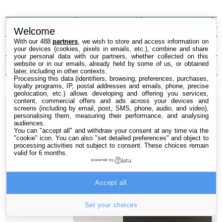
Galaxy Tab S9
Galaxy Tab S9+
G
Welcome
With our 488
partners
, we wish to store and access information on
Caméra arrière
13 Mpx
13 + 8 Mpx
1
your devices (cookies, pixels in emails, etc.), combine and share
your personal data with our partners, whether collected on this
website or in our emails, already held by some of us, or obtained
Caméra avant
12 Mpx
12 Mpx
1
later, including in other contexts.
Processing this data (identifiers, browsing, preferences, purchases,
loyalty programs, IP, postal addresses and emails, phone, precise
geolocation, etc.) allows developing and offering you services,
content, commercial offers and ads across your devices and
screens (including by email, post, SMS, phone, audio, and video),
personalising them, measuring their performance, and analysing
audiences.
You can "accept all" and withdraw your consent at any time via the
"cookie" icon
. You can also "set detailed preferences" and object to
processing activities not subject to consent. These choices remain
valid for 6 months.
powered by
Accept all
Set your choices