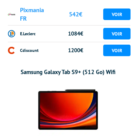
Pixmania
542€
FR
1084€
E.Leclerc
1200€
Cdiscount
Samsung Galaxy Tab S9+ (512 Go) Wifi