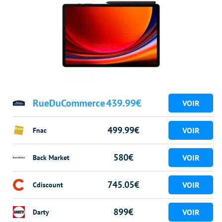
RueDuCommerce
439.99€
499.99€
Fnac
580€
Back Market
745.05€
Cdiscount
899€
Darty