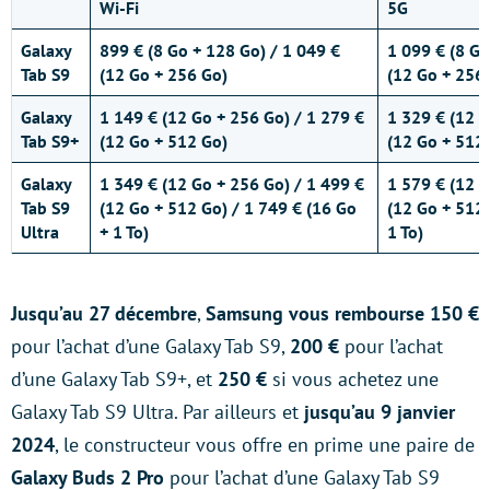
Wi-Fi
5G
Galaxy
899 €
(8 Go + 128 Go) /
1 049 €
1 099 €
(8 Go
Tab S9
(12 Go + 256 Go)
(12 Go + 256
Galaxy
1 149 €
(12 Go + 256 Go) /
1 279 €
1 329 €
(12 G
Tab S9+
(12 Go + 512 Go)
(12 Go + 512
Galaxy
1 349 €
(12 Go + 256 Go) /
1 499 €
1 579 €
(12 G
Tab S9
(12 Go + 512 Go) /
1 749 €
(16 Go
(12 Go + 512
Ultra
+ 1 To)
1 To)
Jusqu’au 27 décembre
,
Samsung vous rembourse 150 €
pour l’achat d’une Galaxy Tab S9,
200 €
pour l’achat
d’une Galaxy Tab S9+, et
250 €
si vous achetez une
Galaxy Tab S9 Ultra. Par ailleurs et
jusqu’au 9 janvier
2024
, le constructeur vous offre en prime une paire de
Galaxy Buds 2 Pro
pour l’achat d’une Galaxy Tab S9