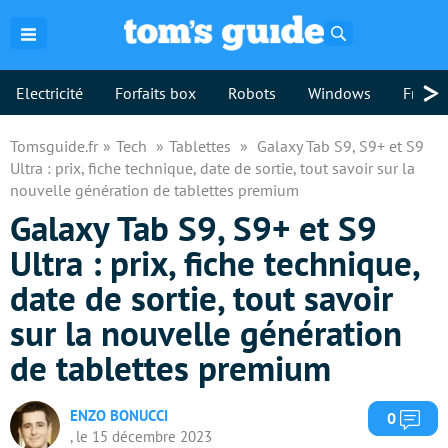
Rechercher
>
Electricité
Forfaits box
Robots
Windows
Freebo
Tomsguide.fr
Tech
Tablettes
Galaxy Tab S9, S9+ et S9
Ultra : prix, fiche technique, date de sortie, tout savoir sur la
nouvelle génération de tablettes premium
Galaxy Tab S9, S9+ et S9
Ultra : prix, fiche technique,
date de sortie, tout savoir
sur la nouvelle génération
de tablettes premium
ENZO BONUCCI
Com
0
, le 15 décembre 2023